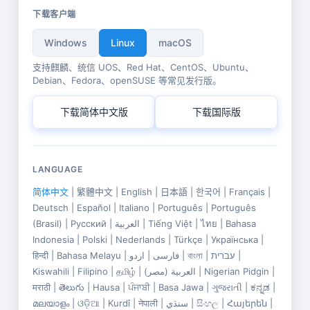
下载客户端
Windows
Linux
macOS
支持麒麟、统信 UOS、Red Hat、CentOS、Ubuntu、
Debian、Fedora、openSUSE 等常见发行版。
下载简体中文版
下载国际版
LANGUAGE
简体中文
|
繁體中文
|
English
|
日本語
|
한국어
|
Français
|
Deutsch
|
Español
|
Italiano
|
Português
|
Português
(Brasil)
|
Русский
|
العربية
|
Tiếng Việt
|
ไทย
|
Bahasa
Indonesia
|
Polski
|
Nederlands
|
Türkçe
|
Українська
|
हिन्दी
|
Bahasa Melayu
|
اردو
|
فارسی
|
বাংলা
|
עברית
|
Kiswahili
|
Filipino
|
தமிழ்
|
العربية (مصر)
|
Nigerian Pidgin
|
मराठी
|
తెలుగు
|
Hausa
|
ਪੰਜਾਬੀ
|
Basa Jawa
|
ગુજરાતી
|
ಕನ್ನಡ
|
മലയാളം
|
ଓଡ଼ିଆ
|
Kurdî
|
नेपाली
|
سنڌي
|
සිංහල
|
Հայերեն
|