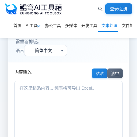
登录/注册
鲲穹AI格式化工具
首页
AI工具
办公工具
多媒体
开发工具
文本处理
文件处
粘贴 AI 或网页内容，一键导出排版好的 Word/PDF，无
需重新排版。
语言
简体中文
▾
内容输入
粘贴
清空