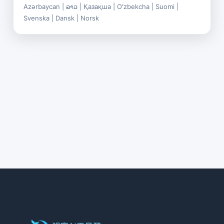
Azərbaycan
|
ລາວ
|
Қазақша
|
Oʻzbekcha
|
Suomi
|
Svenska
|
Dansk
|
Norsk